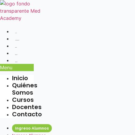
Ir
al
contenido
Inicio
Quiénes Somos
Cursos
Docentes
Contacto
Menu
Inicio
Quiénes
Somos
Cursos
Docentes
Contacto
Ingreso Alumnos