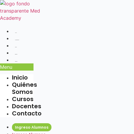
Ir
al
contenido
Inicio
Quiénes Somos
Cursos
Docentes
Contacto
Menu
Inicio
Quiénes
Somos
Cursos
Docentes
Contacto
Ingreso Alumnos