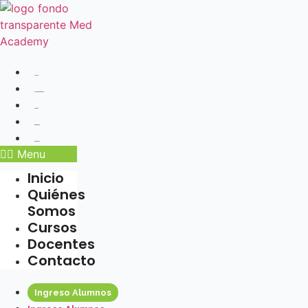
Ir
al
contenido
Inicio
Quiénes Somos
Cursos
Docentes
Contacto
Menu
Inicio
Quiénes
Somos
Cursos
Docentes
Contacto
Ingreso Alumnos