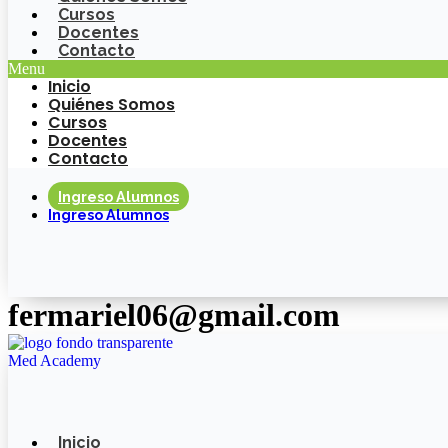
Cursos
Docentes
Contacto
Menu
Inicio
Quiénes Somos
Cursos
Docentes
Contacto
Ingreso Alumnos
Ingreso Alumnos
fermariel06@gmail.com
Inicio