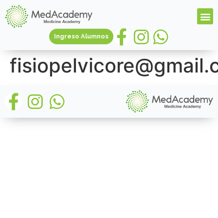
Ingreso Alumnos
fisiopelvicore@gmail