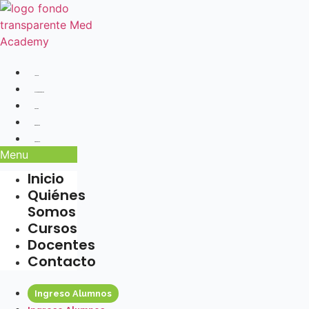
Ir
al
contenido
Inicio
Quiénes Somos
Cursos
Docentes
Contacto
Menu
Inicio
Quiénes
Somos
Cursos
Docentes
Contacto
Ingreso Alumnos