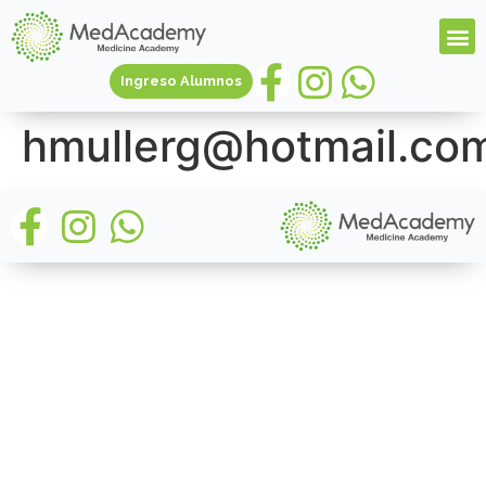
Ingreso Alumnos
hmullerg@hotmail.co