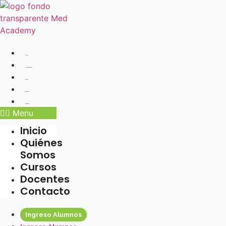
Ir
al
contenido
Inicio
Quiénes Somos
Cursos
Docentes
Contacto
Menu
Inicio
Quiénes
Somos
Cursos
Docentes
Contacto
Ingreso Alumnos