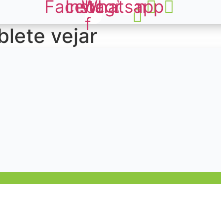
Facebook-
Instagram
Whatsapp
f
blete vejar