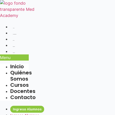
Ir
al
contenido
Inicio
Quiénes Somos
Cursos
Docentes
Contacto
Menu
Inicio
Quiénes
Somos
Cursos
Docentes
Contacto
Ingreso Alumnos