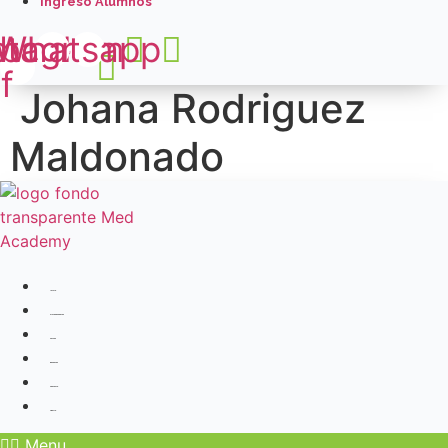
Ingreso Alumnos
book-
stagram
Whatsapp
f
Johana Rodriguez
Maldonado
Inicio
Quiénes Somos
Cursos
Docentes
Contacto
Admin
Menu