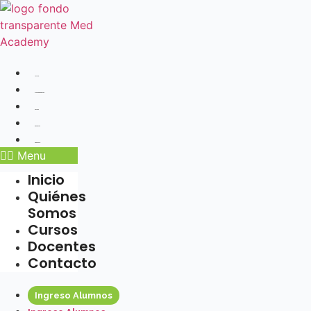
Ir
al
contenido
Inicio
Quiénes Somos
Cursos
Docentes
Contacto
Menu
Inicio
Quiénes
Somos
Cursos
Docentes
Contacto
Ingreso Alumnos