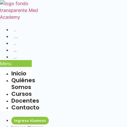
Ir
al
contenido
Inicio
Quiénes Somos
Cursos
Docentes
Contacto
Menu
Inicio
Quiénes
Somos
Cursos
Docentes
Contacto
Ingreso Alumnos