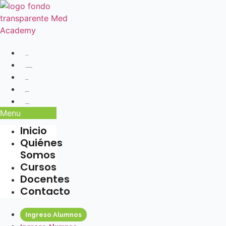
Ir
al
contenido
Inicio
Quiénes Somos
Cursos
Docentes
Contacto
Menu
Inicio
Quiénes
Somos
Cursos
Docentes
Contacto
Ingreso Alumnos