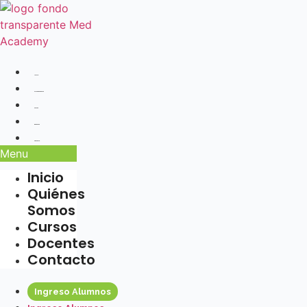
Ir
al
contenido
Inicio
Quiénes Somos
Cursos
Docentes
Contacto
Menu
Inicio
Quiénes
Somos
Cursos
Docentes
Contacto
Ingreso Alumnos