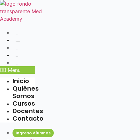
Ir
al
contenido
Inicio
Quiénes Somos
Cursos
Docentes
Contacto
Menu
Inicio
Quiénes
Somos
Cursos
Docentes
Contacto
Ingreso Alumnos