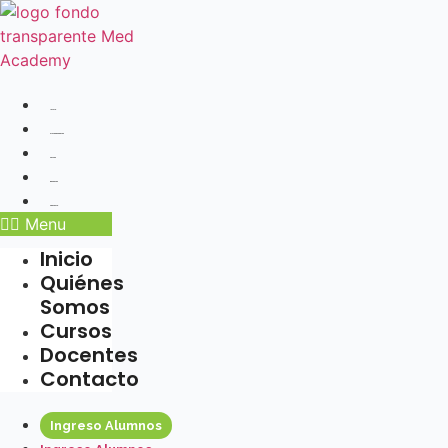
Ir
al
contenido
Inicio
Quiénes Somos
Cursos
Docentes
Contacto
Menu
Inicio
Quiénes
Somos
Cursos
Docentes
Contacto
Ingreso Alumnos