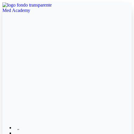
Ir
al
contenido
Inicio