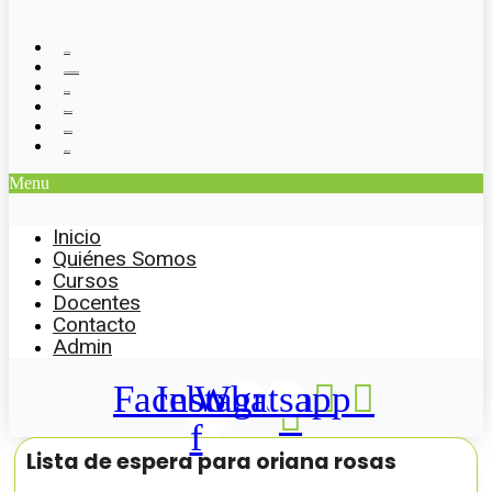
Inicio
Quiénes Somos
Cursos
Docentes
Contacto
Admin
Menu
Inicio
Quiénes Somos
Cursos
Docentes
Contacto
Admin
Facebook-
Instagram
Whatsapp
f
Lista de espera para oriana rosas