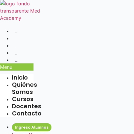
Ir
al
contenido
Inicio
Quiénes Somos
Cursos
Docentes
Contacto
Menu
Inicio
Quiénes
Somos
Cursos
Docentes
Contacto
Ingreso Alumnos