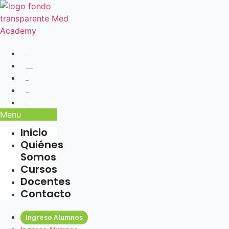
Ir
al
contenido
Inicio
Quiénes Somos
Cursos
Docentes
Contacto
Menu
Inicio
Quiénes
Somos
Cursos
Docentes
Contacto
Ingreso Alumnos