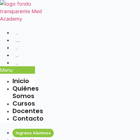
Ir
al
contenido
Inicio
Quiénes Somos
Cursos
Docentes
Contacto
Menu
Inicio
Quiénes
Somos
Cursos
Docentes
Contacto
Ingreso Alumnos