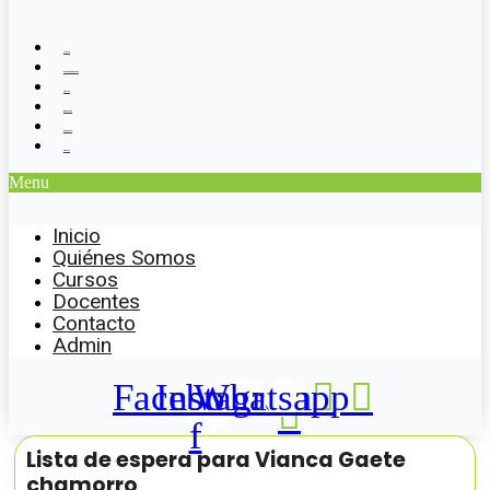
Inicio
Quiénes Somos
Cursos
Docentes
Contacto
Admin
Menu
Inicio
Quiénes Somos
Cursos
Docentes
Contacto
Admin
Facebook-
Instagram
Whatsapp
f
Lista de espera para Vianca Gaete
chamorro