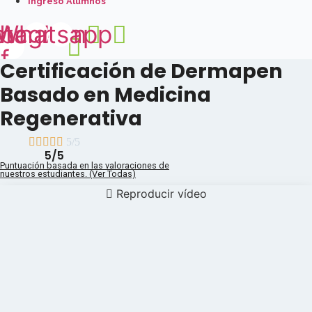
Ingreso Alumnos
book-
stagram
Whatsapp
f
Certificación de Dermapen
Basado en Medicina
Regenerativa





5/5
5/5
Puntuación basada en las valoraciones de
nuestros estudiantes. (Ver Todas)
Reproducir vídeo