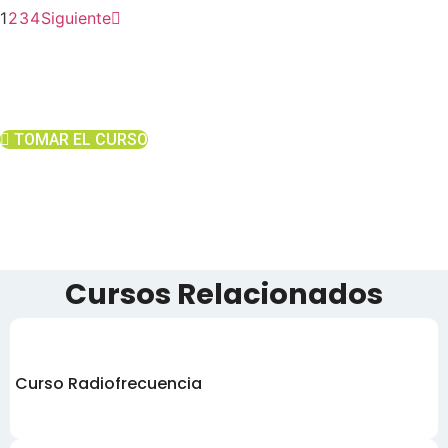
1
2
3
4
Siguiente
Qué esperas para tomar el curso de
Certificación de Dermapen Basado en
Medicina Regenerativa?
TOMAR EL CURSO
Cursos Relacionados
Curso Radiofrecuencia