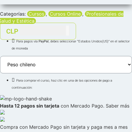
Categorías:
Cursos
,
Cursos Online
,
Profesionales de
Salud y Estética
CLP $95,000
CLP
Para pagos vía
PayPal
, debes seleccionar "Estados Unidos(US)" en el selector
de moneda
Para comprar el curso, haz clic en una de las opciones de pago a
continuación:
Hasta 12 pagos sin tarjeta
con Mercado Pago.
Saber más
Compra con Mercado Pago sin tarjeta y paga mes a mes