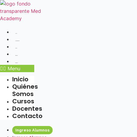
Ir
al
contenido
Inicio
Quiénes Somos
Cursos
Docentes
Contacto
Menu
Inicio
Quiénes
Somos
Cursos
Docentes
Contacto
Ingreso Alumnos