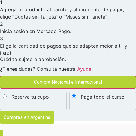
1
Agrega tu producto al carrito y al momento de pagar,
elige “Cuotas sin Tarjeta” o “Meses sin Tarjeta”.
2
Inicia sesión en Mercado Pago.
3
Elige la cantidad de pagos que se adapten mejor a ti ¡y
listo!
Crédito sujeto a aprobación.
¿Tienes dudas? Consulta nuestra
Ayuda
.
Compra Nacional e Internacional
Certificación
Choose
de
Reserva tu cupo
Paga todo el curso
Dermapen
your
Basado
payment
en
Medicina
option
Compras en Argentina
Regenerativa
cantidad