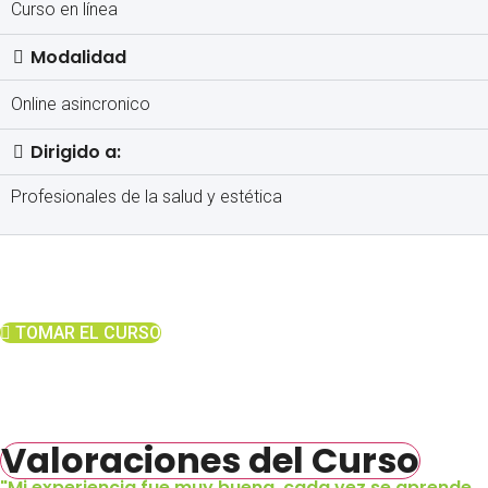
Curso en línea
Modalidad
Online asincronico
Dirigido a:
Profesionales de la salud y estética
Qué esperas para tomar el curso de
Certificación de Dermapen Basado en
Medicina Regenerativa?
TOMAR EL CURSO
Valoraciones del Curso
"Mi experiencia fue muy buena, cada vez se aprende