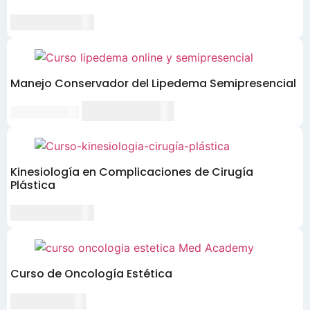
CLP $590,000
Manejo Conservador del Lipedema Semipresencial
El
El
CLP $530,000
CLP $590,000
precio
precio
original
actual
era:
es:
CLP
CLP
Kinesiología en Complicaciones de Cirugía
Plástica
$590,000.
$530,000.
CLP $390,000
Curso de Oncología Estética
CLP $85,000