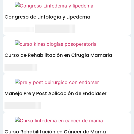
Congreso de Linfología y Lipedema
El
El
CLP $180,000
CLP $220,000
precio
precio
original
actual
era:
es:
CLP
CLP
Curso de Rehabilitación en Cirugía Mamaria
$220,000.
$180,000.
CLP $90,000
Manejo Pre y Post Aplicación de Endolaser
CLP $220,000
Curso Rehabilitación en Cáncer de Mama