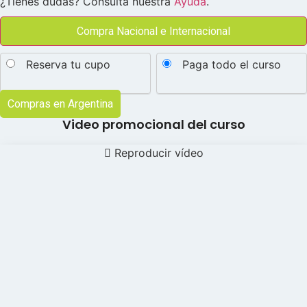
¿Tienes dudas? Consulta nuestra
Ayuda
.
Compra Nacional e Internacional
Certificación
Choose
de
Reserva tu cupo
Paga todo el curso
Dermapen
your
Basado
payment
en
Compras en Argentina
Medicina
option
Regenerativa
Video promocional del curso
cantidad
Reproducir vídeo