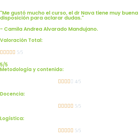
"Me gustó mucho el curso, el dr Nava tiene muy buena
disposición para aclarar dudas."
- Camila Andrea Alvarado Mandujano.
Valoración Total:





5/5
5/5
Metodología y contenido:





4/5
Docencia:





5/5
Logística:





5/5